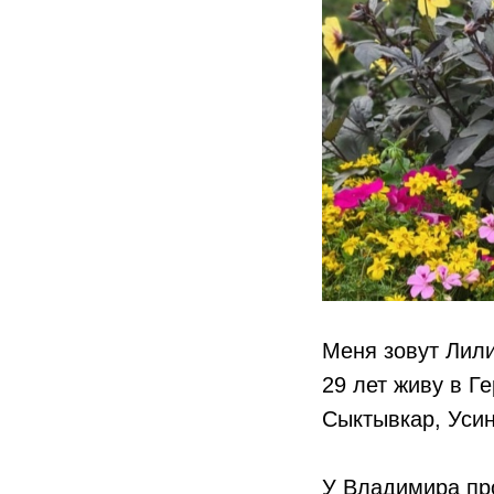
Меня зовут Лили
29 лет живу в Г
Сыктывкар, Усин
У Владимира про