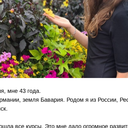
я, мне 43 года.
ермании, земля Бавария. Родом я из России, Ре
ск.
шла все курсы. Это мне дало огромное развити