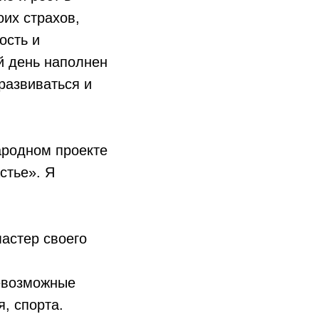
оих страхов,
ость и
й день наполнен
развиваться и
ародном проекте
стье». Я
астер своего
севозможные
я, спорта.