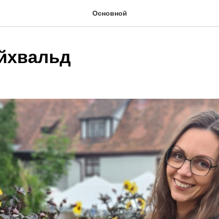
Основной
йхвальд