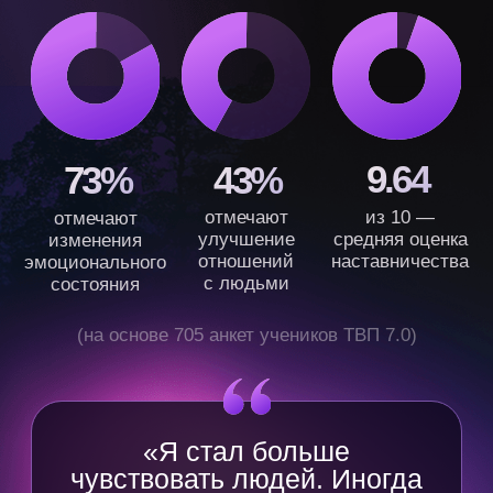
«Замечаю за собой, что
в разговоре с близкими
я объясняю их вопросы
через ТВП. У них вопрос,
а мне так легко и понятно»
ученики ТВП 7.0
Но это только
первый шаг
Дальше — опора, которая держит
в любой ситуации. Дело жизни
и стабильный доход. Мастерство
помощи людям, без разрушения
себя