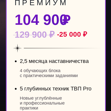
1 личная онлайн-встреча
с Владимиром Древс, уникальная
возможность получить
персональные рекомендации
от медийного эксперта
с миллионной аудиторией
в соцсетях.
Обычная стоимость — 10 000 €.
Присоединиться
Забронировать место
Сейчас можно забронировать место за 14
900 рублей, а оставшуюся сумму внести
до 26 июня
Отзывы
о наставничестве