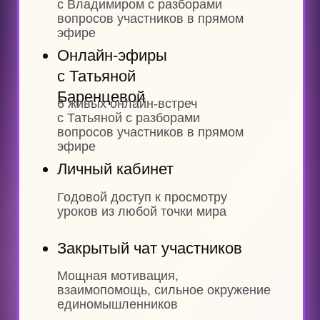
и участниками премиум-чата
Премиум-чат
Обсуждение актуальных вопросов
в отдельном чате с Владимиром
Древс
Индивидуальная
консультация
1 личная онлайн-встреча
с Владимиром Древс, уникальная
возможность получить
персональные рекомендации
от медийного эксперта с миллионной
аудиторией в соцсетях.
Обычная стоимость — 10 000 €.
Присоединиться
Забронировать место
Сейчас можно забронировать место за
14 900 рублей, а оставшуюся сумму 90
000 рублей внести до 26 июня