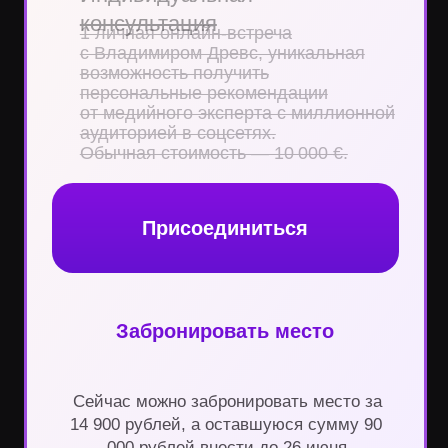
© 2026 Drevs
Telegram:
Условия
предоставления
@drevs_help_bot
услуг
Политика
E-mail:
конфиденциальности
info@drevs.me
Контакты