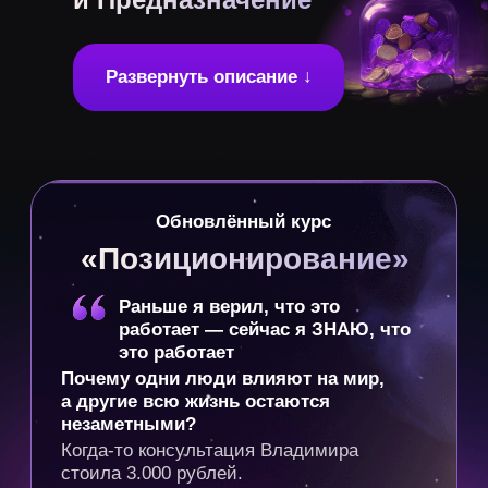
Выход из Я
Бонусная техника
Забронировать
участие
Выбирай тариф и бронируй
место на наставничестве
СТАНДАРТ
64 900
79 900
-15 000 ₽