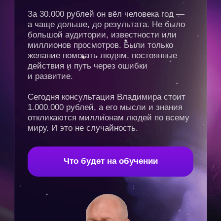
2,5 месяца наставничества
4 обучающих блока
с практическими заданиями
5 глубинных техник ТВП Pro
Новые углублённые
и профессиональные практики
Онлайн-эфиры
с Владимиром Древс
4 живых онлайн-встреч
с Владимиром с разборами
вопросов участников в прямом
эфире
Онлайн-эфиры
с Татьяной
Баренцевой
6 живых онлайн-встреч
с Татьяной с разборами
вопросов участников в прямом
эфире
Личный кабинет