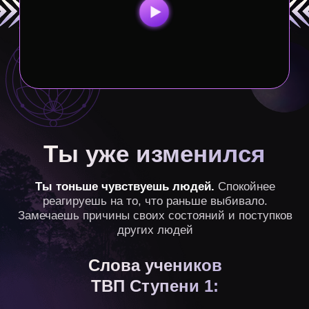
Слова учеников
ТВП Ступени 1:
9.64
73%
43%
отмечают
из 10 —
отмечают
улучшение
средняя оценка
изменения
отношений
наставничества
эмоционального
с людьми
состояния
(на основе 705 анкет учеников ТВП 7.0)
«Я стал больше
чувствовать людей. Иногда
появляются осознания, как
и что именно нужно сказать
тому или иному человеку».