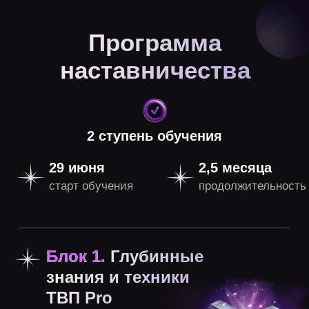
Как удерживать баланс между
Быстро и качественно отключает
работой и жизнью, не выгорая
за короткое время сильную боль:
предательство, обиду, гнев измену
и т. д.
Техника «Выход из Я»
Техника позволяет погрузиться в естественное
состояние Присутствия, где нет никаких ролей
и ограничений, где ты просто есть
и существуешь.