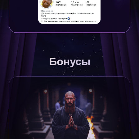
Курс по заработку денег,
предназначению и о том, как стать № 1
в своём деле.
Обычная стоимость — 50 000 ₽
Групповые VIP-
консультации
4 дополнительных групповых
VIP-встреч с Владимиром
и участниками премиум-чата
Премиум-чат
Обсуждение актуальных вопросов
в отдельном чате с Владимиром
Древс
Индивидуальная
консультация
1 личная онлайн-встреча
с Владимиром Древс, уникальная
возможность получить персональные
рекомендации от медийного эксперта
с миллионной аудиторией в соцсетях.
Обычная стоимость — 10 000 €.
Присоединиться