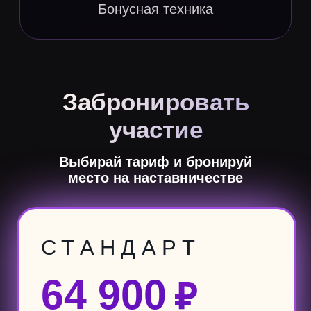
Новые углублённые
и профессиональные
практики
Онлайн-эфиры
с Владимиром Древс
4 живых онлайн-встреч
с Владимиром с разборами
вопросов участников в прямом
эфире
Онлайн-эфиры
с Татьяной
Баренцевой
6 живых онлайн-встреч
с Татьяной с разборами
вопросов участников в прямом
эфире
Личный кабинет
Годовой доступ к просмотру
уроков из любой точки мира
Закрытый чат участников
Мощная мотивация, взаимопомощь,
сильное окружение
единомышленников