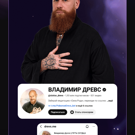
Годовой доступ к просмотру
уроков из любой точки мира
Закрытый чат участников
Мощная мотивация,
взаимопомощь, сильное окружение
единомышленников
Разбор домашних заданий
Контроль выполнения
домашних
заданий нашей командой
Созвоны с менторами
Еженедельные созвоны
с менторами
для проработки доп. заданий
Сертификат Мастера ТВП
После сдачи экзамена.
Возможность сдать экзамен
и получить сертификат от ІРАСТ —
международной
проф. организации коучей
Обновлённый бонусный курс
«Позиционирование»