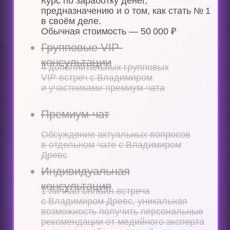
вопросов участников в прямом
эфире
Онлайн-эфиры
с Татьяной
Баренцевой
6 живых онлайн-встреч
с Татьяной с разборами
вопросов участников в прямом
эфире
Личный кабинет
Годовой доступ к просмотру
уроков из любой точки мира
Закрытый чат участников
Мощная мотивация, взаимопомощь,
сильное окружение
единомышленников
Разбор домашних заданий
Контроль выполнения
домашних
заданий нашей командой
Созвоны с менторами
Еженедельные созвоны
с менторами