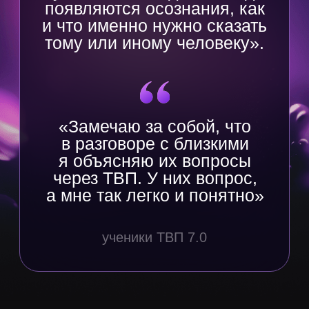
На Ступени 2
ты идёшь дальше
Три точки опоры
Опора
и уверенность
Глубинные знания и техники
ТВП Pro, которые возвращают
внутреннюю опору и веру в себя,
необходимые в любой ситуации,
и работают и с собой,
и с другими
Деньги