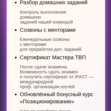
ПЕРСОНАЛЬНЫЙ
1 000 000 ₽
2,5 месяца наставничества
4 обучающих блока
с практическими заданиями
5 глубинных техник ТВП Pro
Новые углублённые
и профессиональные
практики
Онлайн-эфиры
с Владимиром Древс
4 живых онлайн-встреч
с Владимиром с разборами