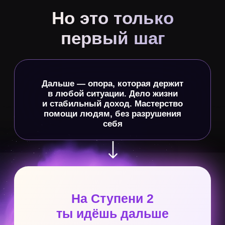
и предназначение
Система позиционирования, которая
раскрывает предназначение,
уникальность, таланты и позволяет
перейти на новый финансовый
и социальный уровень
Консультация
и коммуникация
Формула эффективной консультации
и коммуникации, которая даёт
возможность помогать близким и вести
платную практику так,
чтобы это меняло жизни других
и не разрушало твою
Для кого
Ступень 2 ТВП Pro для тех, кто хочет
идти глубже: обрести внутреннюю