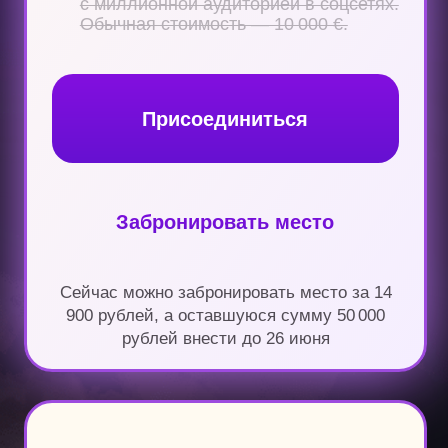
для проработки доп. заданий
Сертификат Мастера ТВП
После сдачи экзамена.
Возможность сдать экзамен
и получить сертификат от ІРАСТ —
международной
проф. организации коучей
Обновлённый бонусный курс
«Позиционирование»
Курс по заработку денег,
предназначению и о том, как стать № 1
в своём деле.
Обычная стоимость — 50 000 ₽
Групповые VIP-
консультации
4 дополнительных групповых
VIP-встреч с Владимиром
и участниками премиум-чата
Премиум-чат
Обсуждение актуальных вопросов
в отдельном чате с Владимиром
Древс
Индивидуальная
консультация