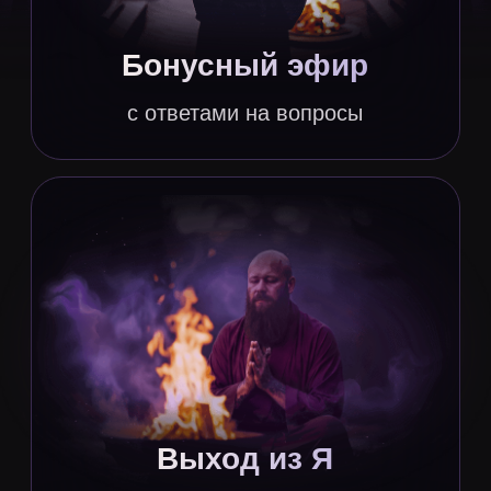
Забронировать место
Сейчас можно забронировать место за 14
900 рублей, а оставшуюся сумму 50 000
рублей внести до 26 июня
ПРЕМИУМ
104 900
129 900 ₽
-25 000 ₽
2,5 месяца наставничества
4 обучающих блока
с практическими заданиями
5 глубинных техник ТВП Pro