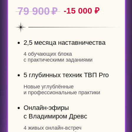
Разбор домашних заданий
Контроль выполнения
домашних
заданий нашей командой
Созвоны с менторами
Еженедельные созвоны
с менторами
для проработки доп. заданий
Сертификат Мастера ТВП
После сдачи экзамена.
Возможность сдать экзамен
и получить сертификат от ІРАСТ —
международной
проф. организации коучей
Обновлённый бонусный курс
«Позиционирование»
Курс по заработку денег,
предназначению и о том, как стать № 1
в своём деле.
Обычная стоимость — 50 000 ₽
Групповые VIP-
консультации
4 дополнительных групповых
VIP-встреч с Владимиром