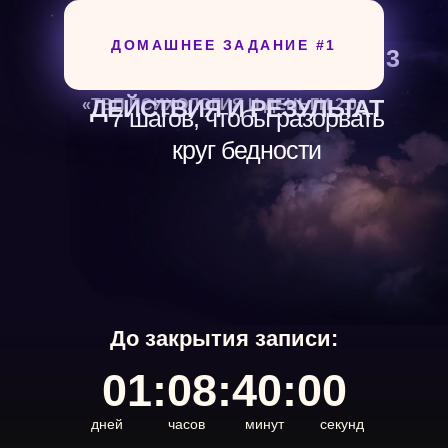
ДОМАШНЕЕ ЗАДАНИЕ #1
День 3
ОНЛАЙН-РЕТРИТ:
ДЕЙСТВИЯ И РЕЗУЛЬТАТ
«ТВП ПСИХОЛОГИЯ И ДЕНЬГИ 2.0»
7 шагов, чтобы разорвать
круг бедности
До закрытия записи:
01:08:40:00
дней
часов
минут
секунд